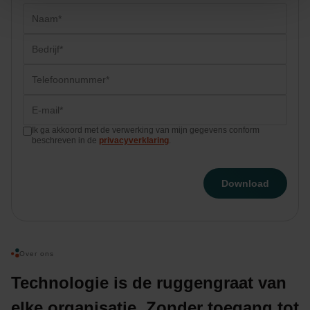
Naam*
*
Bedrijf*
*
Telefoonnummer*
*
Email
*
Ik ga akkoord met de verwerking van mijn gegevens conform
Consent
*
beschreven in de
privacyverklaring
.
Over ons
Technologie is de ruggengraat van
elke organisatie. Zonder toegang tot