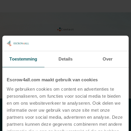
Contact
Let’s meet
Looking for innovative escrow solutions?
Toestemming
Details
Over
Contact us now.
More information
Escrow4all.com maakt gebruik van cookies
We gebruiken cookies om content en advertenties te
personaliseren, om functies voor social media te bieden
en om ons websiteverkeer te analyseren. Ook delen we
informatie over uw gebruik van onze site met onze
partners voor social media, adverteren en analyse. Deze
partners kunnen deze gegevens combineren met andere