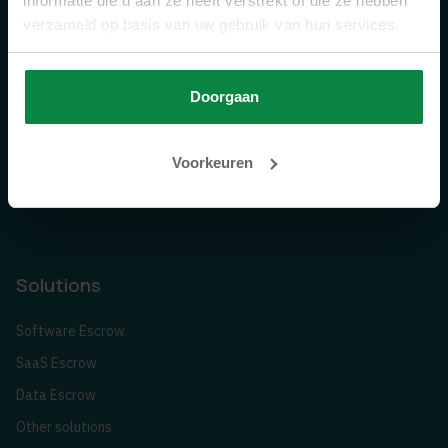
informatie die u aan ze heeft verstrekt of die ze hebben
Trustpilot
verzameld op basis van uw gebruik van hun services.
Doorgaan
Voorkeuren
Solutions
Software Escrow
SaaS Escrow
Data Escrow
Other solutions