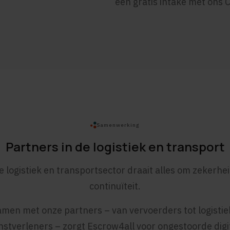
een gratis intake met ons
Samenwerking
Partners in de logistiek en transport
e logistiek en transportsector draait alles om zekerhe
continuïteit.
amen met onze partners – van vervoerders tot logistie
nstverleners – zorgt Escrow4all voor ongestoorde digi