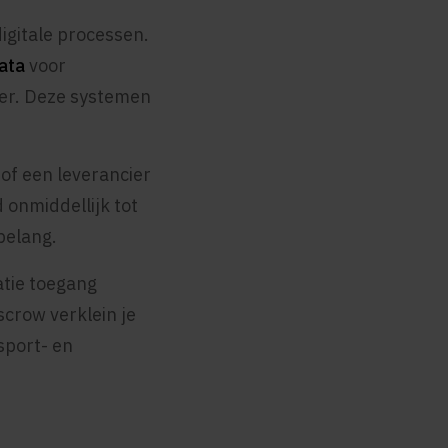
igitale processen.
ata
voor
er. Deze systemen
 of een leverancier
d onmiddellijk tot
belang.
atie toegang
scrow verklein je
sport- en