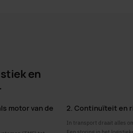
istiek en
r
als motor van de
2. Continuïteit en 
In transport draait alles 
Een storing in het logistie