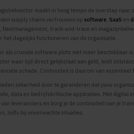
ogistieksector maakt in hoog tempo de overstap naar d
den supply chains vertrouwen op
software
,
SaaS
en
d
, fleetmanagement, track-and-trace en magazijnbehe
r het dagelijks functioneren van de organisatie.
r als cruciale software plots niet meer beschikbaar is
tor waar tijd direct gelijkstaat aan geld, leidt stilstan
nanciële schade. Continuïteit is daarom van essentieel 
ieden zekerheid door te garanderen dat jouw organis
e, data en bedrijfskritische applicaties. Met digital e
van leveranciers en borg je de continuïteit van je tran
n, zelfs bij onverwachte situaties.