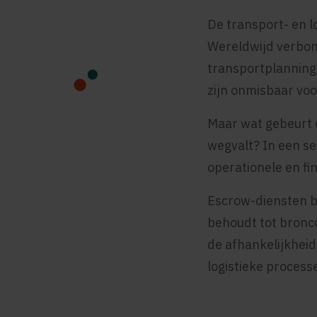
De transport- en l
Wereldwijd verbon
transportplanning
zijn onmisbaar voo
Maar wat gebeurt e
wegvalt? In een sec
operationele en fi
Escrow-diensten b
behoudt tot broncod
de afhankelijkheid 
logistieke processe