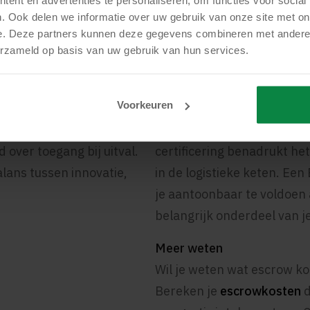
rksoftware
NIS2, ISO 27001 en
. Ook delen we informatie over uw gebruik van onze site met on
e. Deze partners kunnen deze gegevens combineren met andere i
rken met maatwerksoftware
De logistieke sector staat
erzameld op basis van uw gebruik van hun services.
alisatie, koppelingen met
cybersecurity- en complian
cessen. Met Escrow leg je
transport- en logistieke o
Voorkeuren
n juridisch veilig vast: de
voor digitale veerkracht. 
ellectueel eigendom, de
over bedrijfscontinuïteit e
 over toegang bij uitval.
certificering benadrukt het
lans tussen innovatie,
in de logistieke keten. Ee
je aantoonbaar te voldoen
belangrijk onderdeel van j
Meer weten
Wil je weten wat escrow ko
Bereken je
escrowkosten
d