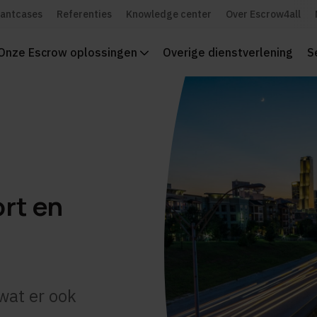
lantcases
Referenties
Knowledge center
Over Escrow4all
Onze Escrow oplossingen
Overige dienstverlening
S
rt en
wat er ook