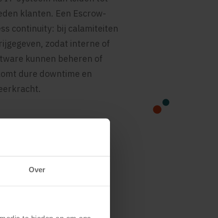
reden klanten. Een Escrow-
s continuity: bij calamiteiten
ijgegeven, zodat interne of
ftware kunnen beheren of
rkomt dure downtime en
veerkracht.
Over
- en regelgeving:
 media te bieden en om ons