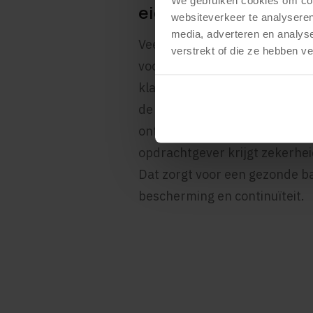
eigendom en maatwe
websiteverkeer te analyseren
media, adverteren en analys
Veel logistieke bedrijven we
verstrekt of die ze hebben v
voor bijvoorbeeld route-optim
klantenportalen of douanepro
de broncode en ontwikkelrechte
ontwikkelaar behoudt zijn int
opdrachtgever krijgt zekerheid
Dat zorgt voor een gezonde ba
bescherming en continuïteit.