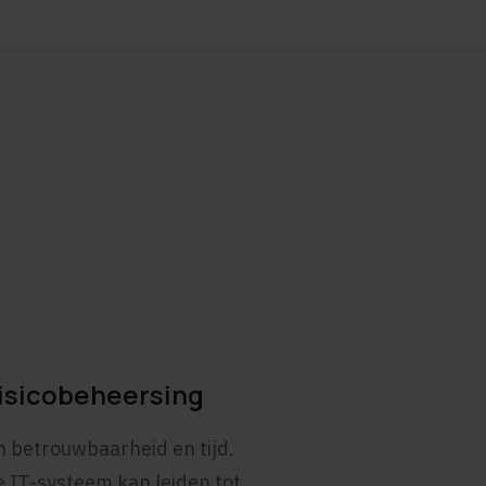
risicobeheersing
om betrouwbaarheid en tijd.
ke IT-systeem kan leiden tot