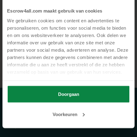
Contact
Escrow4all.com maakt gebruik van cookies
Meer weten?
We gebruiken cookies om content en advertenties te
personaliseren, om functies voor social media te bieden
Over digital escrow oplossingen?
en om ons websiteverkeer te analyseren. Ook delen we
Of heb je een andere vraag?
informatie over uw gebruik van onze site met onze
partners voor social media, adverteren en analyse. Deze
Neem dan met ons contact op.
partners kunnen deze gegevens combineren met andere
informatie die u aan ze heeft verstrekt of die ze hebben
Meer informatie
verzameld op basis van uw gebruik van hun services.
Doorgaan
Voorkeuren
Trustpilot