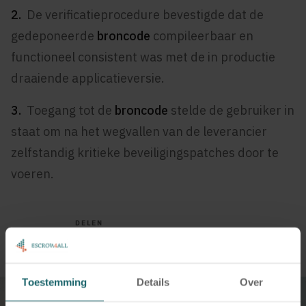
2.
De verificatieprocedure bevestigde dat de
gedeponeerde
broncode
compileerbaar en
functioneel consistent was met de in productie
draaiende applicatieversie.
3.
Toegang tot de
broncode
stelde de gebruiker in
staat om na het wegvallen van de leverancier
zelfstandig kritieke beveiligingspatches door te
voeren.
DELEN
Toestemming
Details
Over