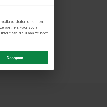
eeds
 media te bieden en om ons
ze partners voor social
nformatie die u aan ze heeft
usiness Continuity
aan de slag met
Doorgaan