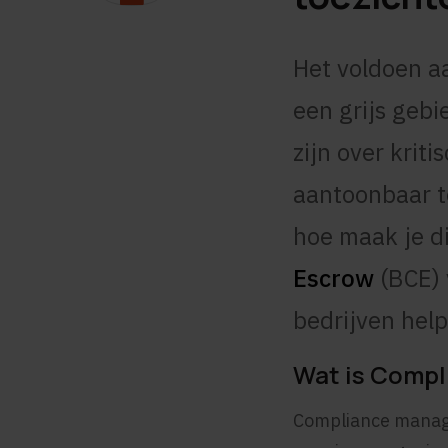
Het voldoen 
een grijs gebi
zijn over krit
aantoonbaar te
hoe maak je d
Escrow
(BCE) 
bedrijven hel
Wat is Comp
Compliance manage