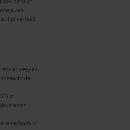
bescherming en
bewijs van
s: het vertaalt
erancier wegvalt.
, ongeacht de
SP) of
oudsystemen
ulatiemethode of