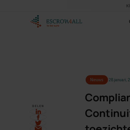
K
Nieuws
28 januari, 
Complia
DELEN
Continui
toezicht