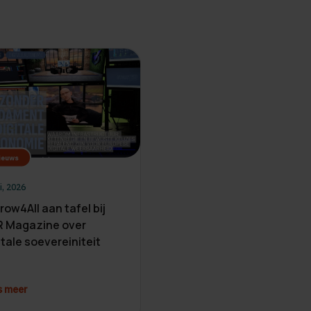
ieuws
i, 2026
row4All aan tafel bij
 Magazine over
itale soevereiniteit
s meer