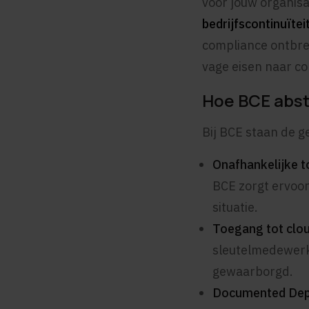
voor jouw organisa
bedrijfscontinuïtei
compliance ontbree
vage eisen naar co
Hoe BCE abst
Bij BCE staan de g
Onafhankelijke t
BCE zorgt ervoor
situatie.
Toegang tot clo
sleutelmedewerke
gewaarborgd.
Documented Dep