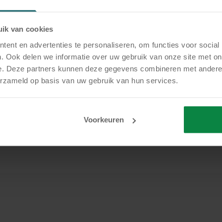
e risico’s van niet-naleving.
igheid:
BCE groeit mee met jouw organisatie en de st
ik van cookies
gelgeving.
ent en advertenties te personaliseren, om functies voor social
. Ook delen we informatie over uw gebruik van onze site met on
ance tastbaar
e. Deze partners kunnen deze gegevens combineren met andere i
erzameld op basis van uw gebruik van hun services.
in regels vaak ruimte laten voor interpretatie, biedt B
 oplossingen die compliance aantoonbaar maken. Ook 
oldoen aan compliance-eisen?
We helpen je graag!
Voorkeuren