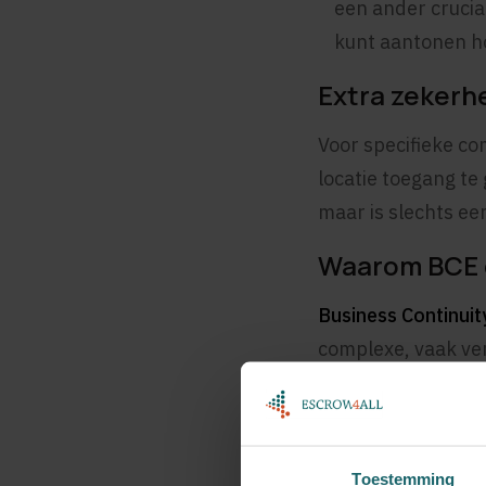
een ander cruciaa
kunt aantonen h
Extra zekerhe
Voor specifieke co
locatie toegang te
maar is slechts ee
Waarom BCE c
Business Continui
complexe, vaak ve
Concrete acties 
documentatie – B
Bescherming teg
Toestemming