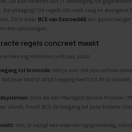
tie. Dit kan variëren van IT-beveiliging tot gegevens
t
. De uitdaging? De regels zijn vaak vaag en dwingend 
kt. Dit is waar
BCE van Escrow4All
een gamechanger i
ncrete oplossingen.
racte regels concreet maakt
enerieke ingrediënten centraal, zoals:
oegang tot broncode:
stel je voor dat een softwarelev
 dat jouw bedrijf altijd toegang heeft tot de broncode
udsystemen:
zelfs als een Managed Service Provider (M
r uitvalt, houdt BCE de toegang tot jouw kritieke cl
osits:
stel, je wijzigt een waarderingsgrondslag, calc