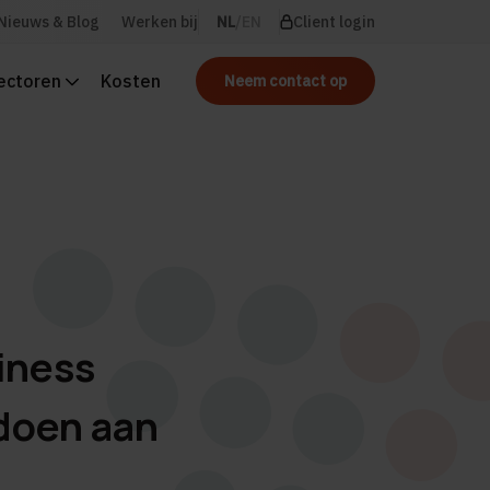
Nieuws & Blog
Werken bij
NL
EN
Client login
ectoren
Kosten
Neem contact op
iness
ldoen aan