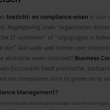
aan
toezicht- en compliance-eisen
is voor 
ed. Regelgeving zoals “organisaties dienen
ische IT-systemen” of “wijzigingen in bele
 zijn” laat vaak veel ruimte voor interpre
ie abstracte eisen concreet?
Business Con
van Escrow4All biedt praktische, tastbare 
pen om compliance vorm te geven en te w
liance Management?
ment draait om het aantoonbaar naleven van regels d