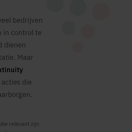
veel bedrijven
 in control te
id dienen
tatie. Maar
tinuity
acties die
aarborgen.
ie relevant zijn