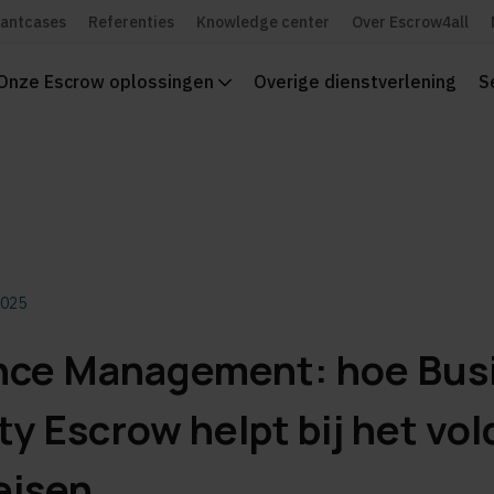
lantcases
Referenties
Knowledge center
Over Escrow4all
Onze Escrow oplossingen
Overige dienstverlening
S
2025
nce Management: hoe Bus
ty Escrow helpt bij het vo
eisen