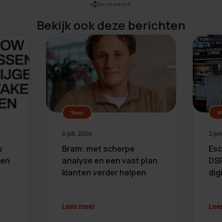
Gerelateerd
Bekijk ook deze berichten
Team
N
6 juli, 2026
1 jun
s
Bram: met scherpe
Esc
 en
analyse en een vast plan
DSR
klanten verder helpen
dig
Lees meer
Lee