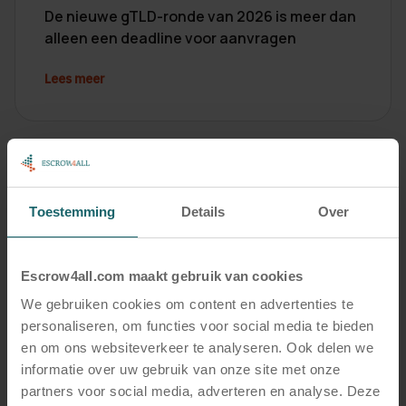
De nieuwe gTLD-ronde van 2026 is meer dan
alleen een deadline voor aanvragen
Lees meer
Toestemming
Details
Over
Escrow4all.com maakt gebruik van cookies
Nieuws
We gebruiken cookies om content en advertenties te
personaliseren, om functies voor social media te bieden
15 juli, 2026
en om ons websiteverkeer te analyseren. Ook delen we
Dutch Digital Agencies interviewt Escrow4all
informatie over uw gebruik van onze site met onze
en Handpicked Agencies over digital escrow
partners voor social media, adverteren en analyse. Deze