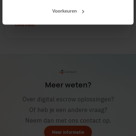
GIBIT, wat moet ik weten en regelen?
Voorkeuren
Lees meer
Contact
Meer weten?
Over digital escrow oplossingen?
Of heb je een andere vraag?
Neem dan met ons contact op.
Meer informatie