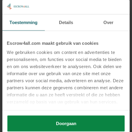
Team
2 maart, 2026
Toestemming
Details
Over
Maak kennis met onze Marketeer Maud
Escrow4all.com maakt gebruik van cookies
Lees meer
We gebruiken cookies om content en advertenties te
personaliseren, om functies voor social media te bieden
en om ons websiteverkeer te analyseren. Ook delen we
informatie over uw gebruik van onze site met onze
partners voor social media, adverteren en analyse. Deze
partners kunnen deze gegevens combineren met andere
informatie die u aan ze heeft verstrekt of die ze hebben
verzameld op basis van uw gebruik van hun services.
Publieke sector
Doorgaan
18 februari, 2026