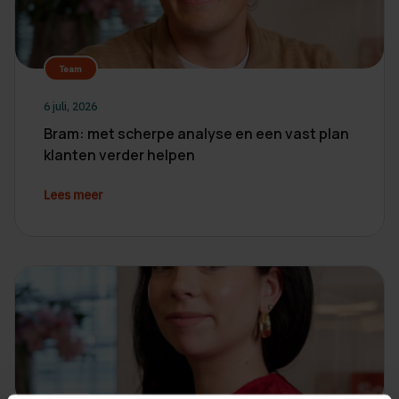
Team
6 juli, 2026
Bram: met scherpe analyse en een vast plan
klanten verder helpen
Lees meer