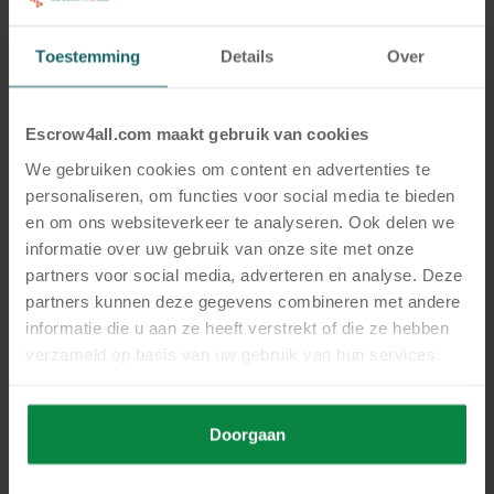
kunt.
Toestemming
Details
Over
5. Meer rust, minder risico
Digitale knowhow borgen doe je niet alleen voor
Escrow4all.com maakt gebruik van cookies
het management of de compliance officer. Je doet
We gebruiken cookies om content en advertenties te
het ook voor je collega’s. Zodat niemand hoeft te
personaliseren, om functies voor social media te bieden
vertrouwen op “we doen het altijd zo” of “vraag
en om ons websiteverkeer te analyseren. Ook delen we
informatie over uw gebruik van onze site met onze
het maar aan Jan”. Met een goede
escrowregeling
partners voor social media, adverteren en analyse. Deze
is de juiste informatie beschikbaar voor iedereen
partners kunnen deze gegevens combineren met andere
die ‘m nodig heeft.
informatie die u aan ze heeft verstrekt of die ze hebben
verzameld op basis van uw gebruik van hun services.
Dus: zie je dat jouw organisatie draait op
impliciete kennis? Wordt het tijd om daar grip op
Doorgaan
te krijgen? Laten we praten. Dan laten we je
precies zien hoe jij vandaag nog kunt starten met