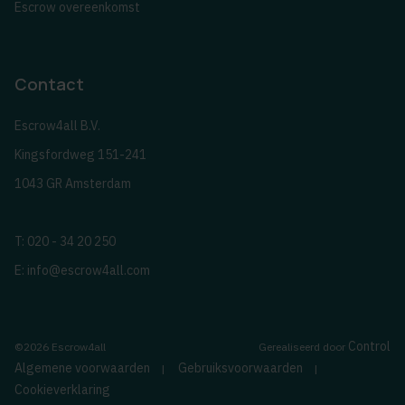
Escrow overeenkomst
Contact
Escrow4all B.V.
Kingsfordweg 151-241
1043 GR Amsterdam
T: 020 - 34 20 250
E:
info@escrow4all.com
Control
©2026 Escrow4all
Gerealiseerd door
Algemene voorwaarden
Gebruiksvoorwaarden
|
|
Cookieverklaring