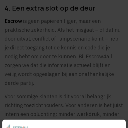
4. Een extra slot op de deur
Escr
o
w
is geen papieren tijger, maar een
praktische zekerheid. Als het misgaat – of dat nu
door uitval, conflict of rampscenario komt – heb
je direct toegang tot de kennis en code die je
nodig hebt om door te kunnen. Bij Escrow4all
zorgen we dat die informatie actueel blijft en
veilig wordt opgeslagen bij een onafhankelijke
derde partij.
Voor sommige klanten is dit vooral belangrijk
richting toezichthouders. Voor anderen is het juist
intern een opluchting: minder werkdruk, minder
afhankelijkheid, en de zekerheid dat je altijd door